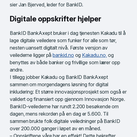
sier Jan Bjerved, leder for BankID.
Digitale oppskrifter hjelper
BankID BankAxept bruker i dag tjenesten Kakadu til å
lage digitale veiledere som funker for alle som tør,
nesten uansett digitalt nivå. Første versjon av
veilederne ligger på
bankid.no
og
Kakadu.no,
og
benyttes av både banker og frivillige som lærer opp
andre.
I tillegg jobber Kakadu og BankID BankAxept
sammen om morgendagens løsning for digital
inkludering: Et større innovasjonsprosjekt som også er
validert og finansiert opp gjennom Innovasjon Norge.
BankID-veilederne har rundt 2.200 besøkende om
dagen, mens rekorden på en dag er 5.600. Til
sammen brukte folk digitale veiledninger på BankID
over 200.000 ganger i løpet av en måned.
– Oppskriftene våre har en effekt! Dette bekrefter