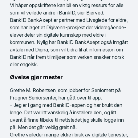
Vi håper oppskriftene kan bli en viktig ressurs for alle
som vil veilede andre i BankID, sier Bjerved.
BankID BankAxept er partner med Livsglede for eldre,
som har laget et Digivenn-prosjekt der videregående-
elever deler sin digitale kunnskap med eldre i
kommunen. Nylig har BankID BankAxept også inngått
avtale med Digna, som vil bidra til at informasjon om
BankID når frem til miljøer som verken snakker norsk
eller engelsk.
Øvelse gjør mester
Grethe M. Robertsen, som jobber for Seniornett på
Frogner Seniorsenter, har gått over til app.
– Jeg er i gang med BankID-appen og har brukt den
lenge. Det var litt vanskelig å installere den, og litt
uvant å finne tilbake til nettstedet jeg skulle logge inn
på. Men det går veldig greit nå.
Grethe veileder mange eldre i bruk av digitale tjenester,