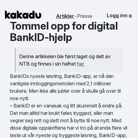
Kakadu
Logg inn
Artikler
•
Presse
Me
Tommel opp for digital
BankID-hjelp
Denne artikkelen ble først laget og delt av
NTB og finnes i sin helhet
her
BankIDs nyeste løsning, BankID-app, er nå den
vanligste innloggingsmetoden med 2,1 millioner
brukere. Men ikke alle jubler over å skulle gå over til
noe nytt.
– BankID er en vanesak og litt skummelt å endre på.
Det man alltid har brukt føles tryggest, eller man
vegrer seg rett og slett mot å bytte til noe nytt. Med
disse digitale oppskriftene har vi tro på at enda flere vil
teste ut vår nyeste og tryggeste løsning, BankID-app,