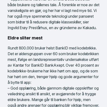
både brukere og tallenes tale. Å forenkle er noe av det
vanskeligste en gjør, og her har vi lagt ned mye tid. Vi
har også mye spennende teknologi under panseret
som bidrar til å redusere digitale klasseskiller, sier
Ingvild Erøy Prestårhus, en av gründerne av Kakadu.
Eldre sliter mest
Rundt 800.000 bruker helst BankID med kodebrikke.
Det er aldersgruppen over 60 som bruker kodebrikken
mest, ifølge en landsrepresentativ undersøkelse utført
av Kantar for BankID BankAxept. Over 40 prosent av
kodebrikke-brukerne har ikke hørt om app, og de som
har hørt om den, trenger hjelp og gode argumenter for
å bytte til app:
– God opplæring, både gjennom digitale oppskrifter og
veiledning ansikt til ansikt, er avgjørende for å trygge
eldre brukere. Mange går til banken for hjelp, men
også andre arenaer for opplæring blir viktige fremover.