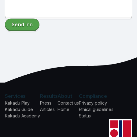
Send inn
Services
Results
About
Compliance
Kakadu Play
Press
Contact us
Privacy policy
Kakadu Guide
Articles
Home
Ethical guidelines
Kakadu Academy
Status