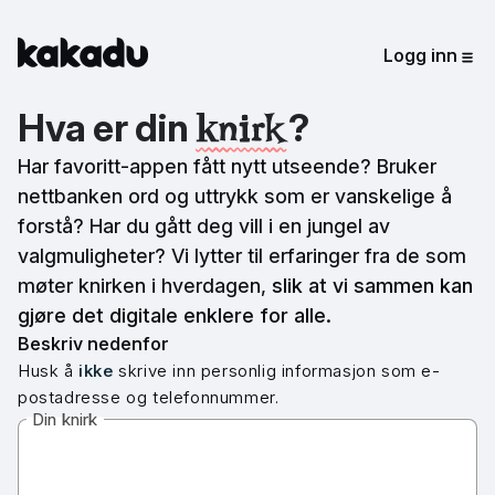
Kakadu
Logg inn
Me
knirk
Hva er din
?
Har favoritt-appen fått nytt utseende? Bruker
nettbanken ord og uttrykk som er vanskelige å
forstå? Har du gått deg vill i en jungel av
valgmuligheter? Vi lytter til erfaringer fra de som
møter knirken i hverdagen,
slik at vi sammen kan
gjøre det digitale enklere for alle.
Beskriv nedenfor
Husk å
ikke
skrive inn personlig informasjon som e-
postadresse og telefonnummer.
Din knirk